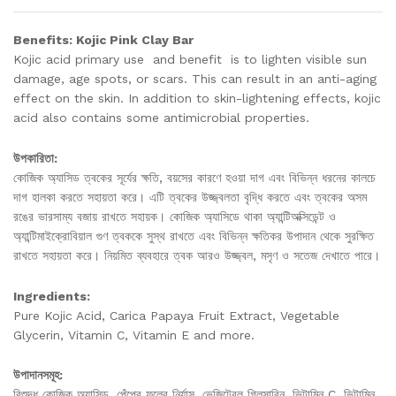
Benefits: Kojic Pink Clay Bar
Kojic acid primary use and benefit is to lighten visible sun
damage, age spots, or scars. This can result in an anti-aging
effect on the skin. In addition to skin-lightening effects, kojic
acid also contains some antimicrobial properties.
উপকারিতা:
কোজিক অ্যাসিড ত্বকের সূর্যের ক্ষতি, বয়সের কারণে হওয়া দাগ এবং বিভিন্ন ধরনের কালচে
দাগ হালকা করতে সহায়তা করে। এটি ত্বকের উজ্জ্বলতা বৃদ্ধি করতে এবং ত্বকের অসম
রঙের ভারসাম্য বজায় রাখতে সহায়ক। কোজিক অ্যাসিডে থাকা অ্যান্টিঅক্সিডেন্ট ও
অ্যান্টিমাইক্রোবিয়াল গুণ ত্বককে সুস্থ রাখতে এবং বিভিন্ন ক্ষতিকর উপাদান থেকে সুরক্ষিত
রাখতে সহায়তা করে। নিয়মিত ব্যবহারে ত্বক আরও উজ্জ্বল, মসৃণ ও সতেজ দেখাতে পারে।
Ingredients:
Pure Kojic Acid, Carica Papaya Fruit Extract, Vegetable
Glycerin, Vitamin C, Vitamin E and more.
উপাদানসমূহ:
বিশুদ্ধ কোজিক অ্যাসিড, পেঁপের ফলের নির্যাস, ভেজিটেবল গ্লিসারিন, ভিটামিন C, ভিটামিন