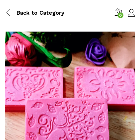
Back to
Category
0
Log i