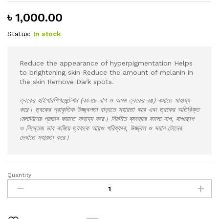
৳
1,000.00
Status:
In stock
Reduce the appearance of hyperpigmentation Helps
to brightening skin Reduce the amount of melanin in
the skin Remove Dark spots.
ত্বকের হাইপারপিগমেন্টেশন (কালচে দাগ ও অসম ত্বকের রঙ) কমাতে সাহায্য
করে। ত্বকের প্রাকৃতিক উজ্জ্বলতা বাড়াতে সহায়তা করে এবং ত্বকের অতিরিক্ত
মেলানিনের প্রভাব কমাতে সাহায্য করে। নিয়মিত ব্যবহারে কালো দাগ, দাগছোপ
ও নিস্তেজ ভাব কমিয়ে ত্বককে আরও পরিষ্কার, উজ্জ্বল ও সমান টোনের
দেখাতে সহায়তা করে।
Quantity
Pigments
Repair
Serum
Essence(For