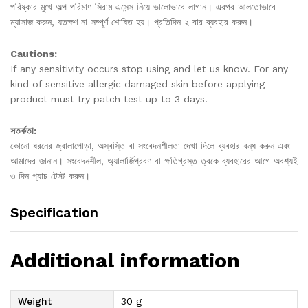
পরিষ্কার মুখে অল্প পরিমাণ সিরাম এসেন্স নিয়ে ভালোভাবে লাগান। এরপর আলতোভাবে
ম্যাসাজ করুন, যতক্ষণ না সম্পূর্ণ শোষিত হয়। প্রতিদিন ২ বার ব্যবহার করুন।
Cautions:
If any sensitivity occurs stop using and let us know. For any
kind of sensitive allergic damaged skin before applying
product must try patch test up to 3 days.
সতর্কতা:
কোনো ধরনের জ্বালাপোড়া, অস্বস্তি বা সংবেদনশীলতা দেখা দিলে ব্যবহার বন্ধ করুন এবং
আমাদের জানান। সংবেদনশীল, অ্যালার্জিপ্রবণ বা ক্ষতিগ্রস্ত ত্বকে ব্যবহারের আগে অবশ্যই
৩ দিন প্যাচ টেস্ট করুন।
Specification
Additional information
Weight
30 g