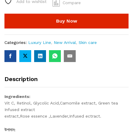
Dark
Add to wishlist
Compare
Pigmentation
&
Freckles
Buy Now
Enrich
with
Vit
Categories:
Luxury Line
,
New Arrival
,
Skin care
C,
Retinol,
Glycolic
Acid and Arbutin)
quantity
Description
Ingredients:
Vit C, Retinol, Glycolic Acid,Camomile extract, Green tea
Infused extract
extract,Rose essence ,Lavender,Infused ectract.
উপাদান: