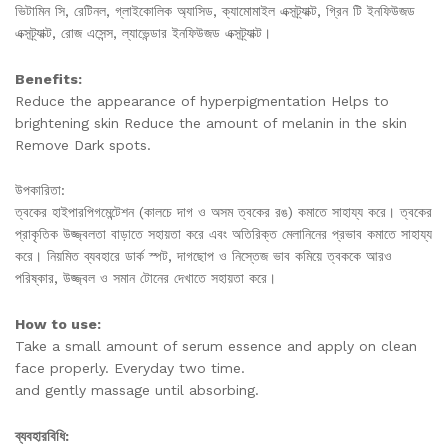
ভিটামিন সি, রেটিনল, গ্লাইকোলিক অ্যাসিড, ক্যামোমাইল এক্সট্র্যাক্ট, গ্রিন টি ইনফিউজড
এক্সট্র্যাক্ট, রোজ এসেন্স, ল্যাভেন্ডার ইনফিউজড এক্সট্র্যাক্ট।
Benefits:
Reduce the appearance of hyperpigmentation Helps to
brightening skin Reduce the amount of melanin in the skin
Remove Dark spots.
উপকারিতা:
ত্বকের হাইপারপিগমেন্টেশন (কালচে দাগ ও অসম ত্বকের রঙ) কমাতে সাহায্য করে। ত্বকের
প্রাকৃতিক উজ্জ্বলতা বাড়াতে সহায়তা করে এবং অতিরিক্ত মেলানিনের প্রভাব কমাতে সাহায্য
করে। নিয়মিত ব্যবহারে ডার্ক স্পট, দাগছোপ ও নিস্তেজ ভাব কমিয়ে ত্বককে আরও
পরিষ্কার, উজ্জ্বল ও সমান টোনের দেখাতে সহায়তা করে।
How to use:
Take a small amount of serum essence and apply on clean
face properly. Everyday two time.
and gently massage until absorbing.
ব্যবহারবিধি: