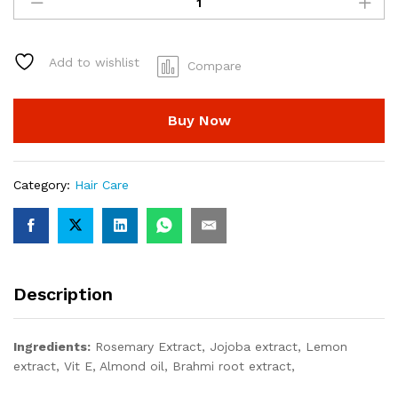
3
in
1
Hair
Add to wishlist
Compare
Serum
For
Regrowth,
Buy Now
Anti-
Dandruff
and
Category:
Hair Care
Anti-
Hair
fall
quantity
Description
Ingredients:
Rosemary Extract, Jojoba extract, Lemon
extract, Vit E, Almond oil, Brahmi root extract,