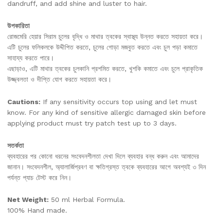
dandruff, and add shine and luster to hair.
উপকারিতা
রোজমেরি হেয়ার সিরাম চুলের বৃদ্ধি ও মাথার ত্বকের স্বাস্থ্য উন্নত করতে সহায়তা করে।
এটি চুলের ফলিকলকে উদ্দীপিত করতে, চুলের গোড়া মজবুত করতে এবং চুল পড়া কমাতে
সাহায্য করতে পারে।
এছাড়াও, এটি মাথার ত্বকের চুলকানি প্রশমিত করতে, খুশকি কমাতে এবং চুলে প্রাকৃতিক
উজ্জ্বলতা ও দীপ্তি যোগ করতে সহায়তা করে।
Cautions:
If any sensitivity occurs top using and let must
know. For any kind of sensitive allergic damaged skin before
applying product must try patch test up to 3 days.
সতর্কতা
ব্যবহারের পর কোনো ধরনের সংবেদনশীলতা দেখা দিলে ব্যবহার বন্ধ করুন এবং আমাদের
জানান। সংবেদনশীল, অ্যালার্জিপ্রবণ বা ক্ষতিগ্রস্ত ত্বকে ব্যবহারের আগে অবশ্যই ৩ দিন
পর্যন্ত প্যাচ টেস্ট করে নিন।
Net Weight:
50 ml Herbal Formula.
100% Hand made.